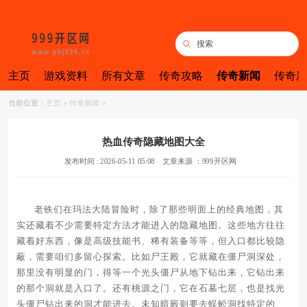
主页
游戏资料
所有文章
传奇攻略
传奇新闻
传奇新
当前位置：
主页
>
传奇新闻
>
热血传奇隐藏地图大全
发布时间 : 2026-05-11 05:08
文章来源 ：999开区网
老铁们在玛法大陆冒险时，除了那些明面上的经典地图，其
实还藏着不少需要特定方法才能进入的隐藏地图。这些地方往往
藏着好东西，像是高级技能书、稀有装备等等，但入口都比较隐
蔽，需要咱们多留心探索。比如尸王殿，它就藏在僵尸洞深处，
那里没有明显的门，得等一个光头僵尸从地下钻出来，它钻出来
的那个洞就是入口了。还有桃源之门，它在石墓七层，也是找光
头僵尸钻出来的洞才能进去。未知暗殿则要去蜈蚣洞找特定的