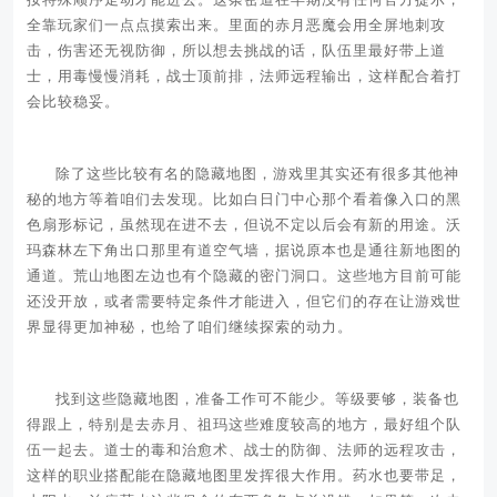
全靠玩家们一点点摸索出来。里面的赤月恶魔会用全屏地刺攻
击，伤害还无视防御，所以想去挑战的话，队伍里最好带上道
士，用毒慢慢消耗，战士顶前排，法师远程输出，这样配合着打
会比较稳妥。
除了这些比较有名的隐藏地图，游戏里其实还有很多其他神
秘的地方等着咱们去发现。比如白日门中心那个看着像入口的黑
色扇形标记，虽然现在进不去，但说不定以后会有新的用途。沃
玛森林左下角出口那里有道空气墙，据说原本也是通往新地图的
通道。荒山地图左边也有个隐藏的密门洞口。这些地方目前可能
还没开放，或者需要特定条件才能进入，但它们的存在让游戏世
界显得更加神秘，也给了咱们继续探索的动力。
找到这些隐藏地图，准备工作可不能少。等级要够，装备也
得跟上，特别是去赤月、祖玛这些难度较高的地方，最好组个队
伍一起去。道士的毒和治愈术、战士的防御、法师的远程攻击，
这样的职业搭配能在隐藏地图里发挥很大作用。药水也要带足，