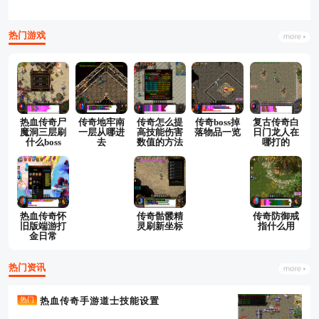
热门游戏
热血传奇尸
传奇地牢南
传奇怎么提
传奇boss掉
复古传奇白
魔洞三层刷
一层从哪进
高技能伤害
落物品一览
日门龙人在
什么boss
去
数值的方法
哪打的
热血传奇怀
传奇骷髅精
传奇防御戒
旧版端游打
灵刷新坐标
指什么用
金日常
热门资讯
热血传奇手游道士技能设置
热门