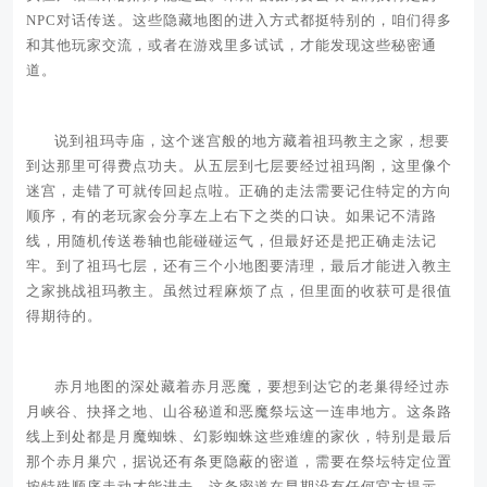
NPC对话传送。这些隐藏地图的进入方式都挺特别的，咱们得多
和其他玩家交流，或者在游戏里多试试，才能发现这些秘密通
道。
说到祖玛寺庙，这个迷宫般的地方藏着祖玛教主之家，想要
到达那里可得费点功夫。从五层到七层要经过祖玛阁，这里像个
迷宫，走错了可就传回起点啦。正确的走法需要记住特定的方向
顺序，有的老玩家会分享左上右下之类的口诀。如果记不清路
线，用随机传送卷轴也能碰碰运气，但最好还是把正确走法记
牢。到了祖玛七层，还有三个小地图要清理，最后才能进入教主
之家挑战祖玛教主。虽然过程麻烦了点，但里面的收获可是很值
得期待的。
赤月地图的深处藏着赤月恶魔，要想到达它的老巢得经过赤
月峡谷、抉择之地、山谷秘道和恶魔祭坛这一连串地方。这条路
线上到处都是月魔蜘蛛、幻影蜘蛛这些难缠的家伙，特别是最后
那个赤月巢穴，据说还有条更隐蔽的密道，需要在祭坛特定位置
按特殊顺序走动才能进去。这条密道在早期没有任何官方提示，