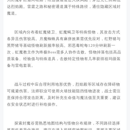
达烈焰殿。雷霆之路和秘密通道属于特殊路径，通往隐藏区域封
魔道。
区域内分布着虹魔猪卫、虹魔蝎卫等特殊怪物，其攻击方式
各异且伤害较高。月魔蜘蛛具有麻痹效果需优先应对，红野猪与
黑野猪等基础怪物刷新频率较高。邪恶毒蛇每120分钟刷新一
次，虹魔教主作为终极Boss需多人协作击败。怪物掉落包括高品
质装备、经验值与特殊道具，击败特定怪物有几率获得祖玛级装
备与雷电套装。
战斗过程中应合理利用地形优势，烈焰殿等区域存在障碍物
可规避伤害。法师职业可使用火墙技能阻挡怪物进攻，战士需注
意保持合理攻击距离。及时补充生命值与魔法值至关重要，建议
在安全状态时进行补给操作。
探索封魔谷需熟悉地图结构与怪物分布规律，不同路径选择
将面临差异化挑战。建议在进入前研究地图标识，掌握主要区域