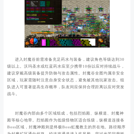
进入封魔谷前需准备充足药水与装备，建议角色等级达到30
级以上。沃玛圣水或红蓝药水应至少携带10份以应对持续战斗，
建议穿戴高级装备提升防御与攻击属性。封魔谷全图均属非安全
区域，玩家需随时注意自身安全状态，避免被其他玩家攻击。组
队进入可显著提高生存概率，队友间应保持合理距离以应对突发
战斗。
封魔谷内部由多个区域组成，包括烈焰殿、纵横道、封魔神
殿等核心地带。烈焰殿作为低级怪物区适合练级，纵横道连接各
Boss区域，封魔神殿则是终极Boss虹魔教主的所在地。路径顺序
为封魔矿区通向歧路，经连接通道进入疾风殿，穿过光芒回廊抵