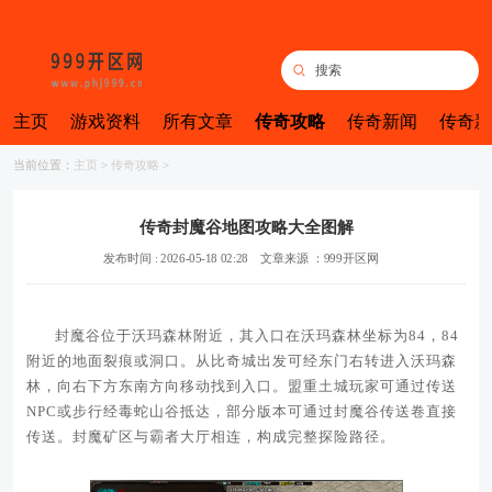
主页
游戏资料
所有文章
传奇攻略
传奇新闻
传奇新
当前位置：
主页
>
传奇攻略
>
传奇封魔谷地图攻略大全图解
发布时间 : 2026-05-18 02:28
文章来源 ：999开区网
封魔谷位于沃玛森林附近，其入口在沃玛森林坐标为84，84
附近的地面裂痕或洞口。从比奇城出发可经东门右转进入沃玛森
林，向右下方东南方向移动找到入口。盟重土城玩家可通过传送
NPC或步行经毒蛇山谷抵达，部分版本可通过封魔谷传送卷直接
传送。封魔矿区与霸者大厅相连，构成完整探险路径。