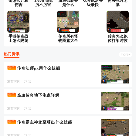
击怎么计算
士强化骷髅
游最强装备
么升武器等
何去赤月老
伤害
厉不厉害
是什么
级最快
巢
手游传奇战
传奇所有怪
传奇怎么跑
士怎么隔刺
物图鉴大全
位打架时候
热门资讯
传奇法师pk用什么技能
热门
发布时间：07-12
热血传奇地下泡点详解
热门
发布时间：07-12
传奇霸主神龙至尊出什么技能
热门
发布时间：07-14