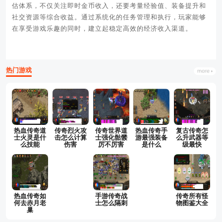
估体系，不仅关注即时金币收入，还要考量经验值、装备提升和
社交资源等综合收益。通过系统化的任务管理和执行，玩家能够
在享受游戏乐趣的同时，建立起稳定高效的经济收入渠道。
热门游戏
热血传奇道
传奇烈火攻
传奇世界道
热血传奇手
复古传奇怎
士火灵是什
击怎么计算
士强化骷髅
游最强装备
么升武器等
么技能
伤害
厉不厉害
是什么
级最快
热血传奇如
手游传奇战
传奇所有怪
何去赤月老
士怎么隔刺
物图鉴大全
巢