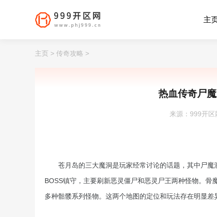
主
主页
>
传奇攻略
>
热血传奇尸魔
来源：999开区网 |
苍月岛的三大魔洞是玩家经常讨论的话题，其中尸魔
BOSS镇守，主要刷新恶灵僵尸和恶灵尸王两种怪物。骨
多种骷髅系列怪物。这两个地图的定位和玩法存在明显差