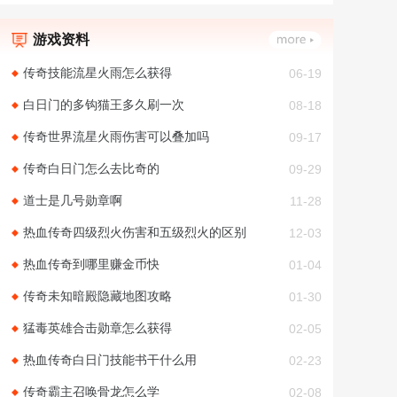
游戏资料
传奇技能流星火雨怎么获得
06-19
白日门的多钩猫王多久刷一次
08-18
传奇世界流星火雨伤害可以叠加吗
09-17
传奇白日门怎么去比奇的
09-29
道士是几号勋章啊
11-28
热血传奇四级烈火伤害和五级烈火的区别
12-03
热血传奇到哪里赚金币快
01-04
传奇未知暗殿隐藏地图攻略
01-30
猛毒英雄合击勋章怎么获得
02-05
热血传奇白日门技能书干什么用
02-23
传奇霸主召唤骨龙怎么学
02-08