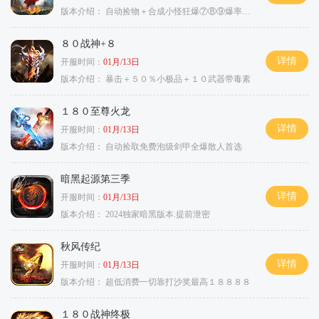
版本介绍：
自动捡物＋合成小怪狂爆⑦⑧⑨爆率+９
８０战神+８
详情
开服时间：
01月/13日
版本介绍：
暴击＋５０％小极品＋１０武器带毒素
１８０至尊火龙
详情
开服时间：
01月/13日
版本介绍：
自动捡取免费泡级剑甲全爆散人首选
暗黑起源第三季
详情
开服时间：
01月/13日
版本介绍：
2024独家暗黑版本.提前泄密
秋风传纪
详情
开服时间：
01月/13日
版本介绍：
超低消费一切靠打沙奖最高１８８８８
１８０战神终极