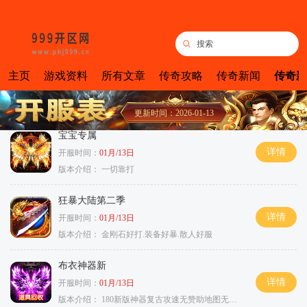
主页
游戏资料
所有文章
传奇攻略
传奇新闻
传奇新
更新时间：2026-01-13
宝宝专属
详情
开服时间：
01月/13日
版本介绍：
一切靠打
狂暴大陆第二季
详情
开服时间：
01月/13日
版本介绍：
金刚石好打.装备好暴.散人好服
布衣神器新
详情
开服时间：
01月/13日
版本介绍：
180新版神器复古攻速无赞助地图无排行