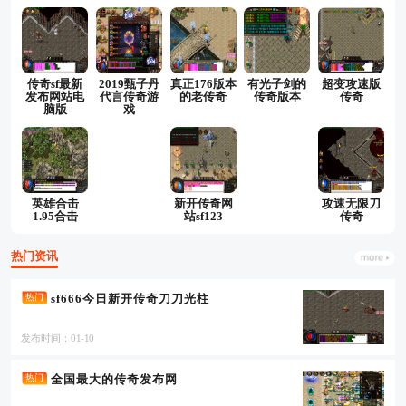
传奇sf最新
2019甄子丹
真正176版本
有光子剑的
超变攻速版
发布网站电
代言传奇游
的老传奇
传奇版本
传奇
脑版
戏
英雄合击
新开传奇网
攻速无限刀
1.95合击
站sf123
传奇
热门资讯
sf666今日新开传奇刀刀光柱
热门
发布时间：01-10
全国最大的传奇发布网
热门