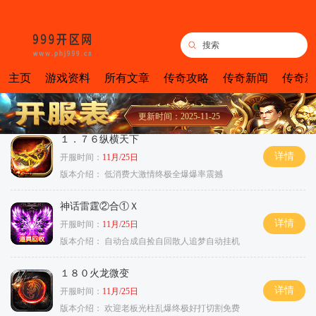
主页
游戏资料
所有文章
传奇攻略
传奇新闻
传奇新
更新时间：2025-11-25
１．７６纵横天下
详情
开服时间：
11月/25日
版本介绍：
低消费大激情终极全爆爆率震撼
神话雷霆②合①Ｘ
详情
开服时间：
11月/25日
版本介绍：
自动合成自捡自回散人追梦自动挂机
１８０火龙微变
详情
开服时间：
11月/25日
版本介绍：
欢迎老板光柱乱爆终极好打切割免费