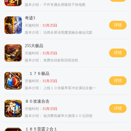
版本介绍：
千件专属全屏吸怪千张地图
奇迹3
详情
开服时间：
11月/25日
版本介绍：
法师全屏冰雨魔宠融合修仙沉默
255大极品
详情
开服时间：
11月/25日
版本介绍：
免费自动捡取回収挂机
１７６极品
详情
开服时间：
11月/25日
版本介绍：
上线１０倍爆率零冲全满玩全服一
８０攻速合击
详情
开服时间：
11月/25日
版本介绍：
低消费高爆率大激情２０元回馈
１８５雷霆２合１