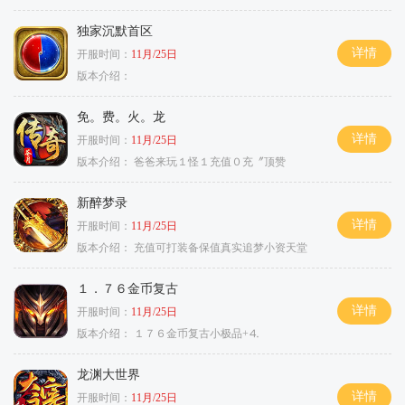
独家沉默首区
详情
开服时间：
11月/25日
版本介绍：
免。费。火。龙
详情
开服时间：
11月/25日
版本介绍：
爸爸来玩１怪１充值０充〞顶赞
新醉梦录
详情
开服时间：
11月/25日
版本介绍：
充值可打装备保值真实追梦小资天堂
１．７６金币复古
详情
开服时间：
11月/25日
版本介绍：
１７６金币复古小极品+⒋
龙渊大世界
详情
开服时间：
11月/25日