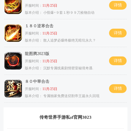
详情
开服时间：
11月/25日
版本介绍：
小怪爆+９套１秒９９刀捡物自动
１８０逆寒合击
详情
开服时间：
11月/25日
版本介绍：
散人追梦必爆终极绝无暗坑永久？
龍图腾2023版
详情
开服时间：
11月/25日
版本介绍：
沉默专属线索剧情密室秘境奇遇.
８０中華合击
详情
开服时间：
11月/25日
版本介绍：
专属独家免费送切割帝王篇永久回现
传奇世界手游私sf官网3023