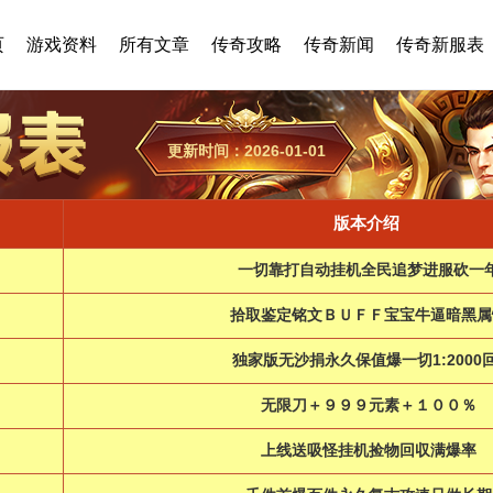
页
游戏资料
所有文章
传奇攻略
传奇新闻
传奇新服表
更新时间：2026-01-01
版本介绍
一切靠打自动挂机全民追梦进服砍一
拾取鉴定铭文ＢＵＦＦ宝宝牛逼暗黑属
独家版无沙捐永久保值爆一切1:2000回
无限刀＋９９９元素＋１００％
上线送吸怪挂机捡物回収满爆率