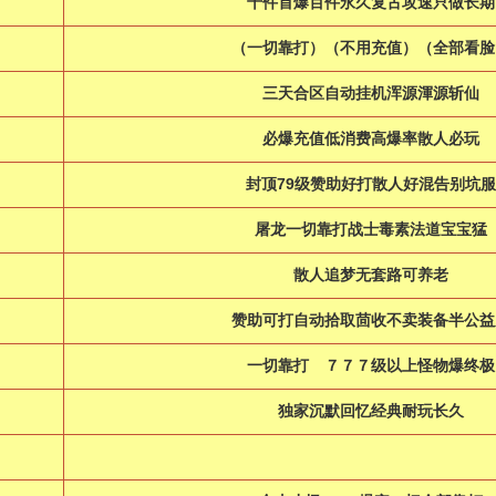
千件首爆百件永久复古攻速只做长期
（一切靠打）（不用充值）（全部看脸
三天合区自动挂机浑源渾源斩仙
必爆充值低消费高爆率散人必玩
封顶79级赞助好打散人好混告别坑服
屠龙一切靠打战士毒素法道宝宝猛
散人追梦无套路可养老
赞助可打自动拾取茴收不卖装备半公益
一切靠打 ７７７级以上怪物爆终
独家沉默回忆经典耐玩长久